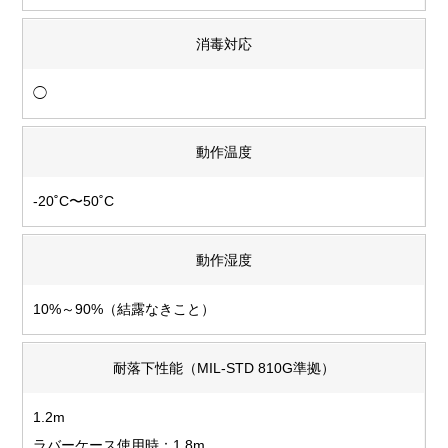
消毒対応
◯
動作温度
-20˚C〜50˚C
動作湿度
10%～90%（結露なきこと）
耐落下性能（MIL-STD 810G準拠）
1.2m
ラバーケース使用時：1.8m