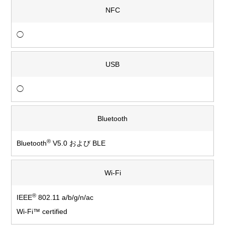
NFC
◯
USB
◯
Bluetooth
®
Bluetooth
V5.0 および BLE
Wi-Fi
®
IEEE
802.11 a/b/g/n/ac
Wi-Fi™ certified